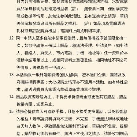
且內容需清晰完整。如發票無發票章或模糊無法辨識、水貨或購
買品項無載明活動指定機型者（註）、無發票日期、僅附購買證
明或收據等情形，恕無法參與此活動。若有退換貨之情形，華碩
將保留核發或追回所有贈品之權利。 （註）如品項為電腦週邊
耗材或無註記購買機型，需請附上銷貨明細單據。
12. 同一申請人至多僅能申請兩份贈品，且每個機器序號僅限兌換一
次，如欲申請第三份以上贈品，恕無法受理。申請資料（如申請
人、聯絡人、買受人、市內電話、手機、地址等）任一資料於本
活動申請兩筆以上，或相同資料之重覆登錄、相同地址不同公司
等情形，將視為同一申請人。
13. 本活動限一般終端消費者(個人)參與，恕不適用企業、團體及政
府機關採購專案；大批採購之情形亦不適用本活動。如有特殊需
求，請透過購買店家逕洽華碩原廠業務單位辦理。
14. 贈品以實際發送為主，不得要求折換現金或更改其它贈品，贈品
數量有限，送完為止。
15. 請務必提供白天可聯絡手機，且恕不接受更換電話，以免影響您
的權益！若申請資料填寫不正確、不完整、手機無法聯絡或地址
白天無人收件，導致贈品無法順利寄達者，華碩恕不負責。提醒
您，贈品收到後若有缺件、無法正常使用之情形，請於收到贈品