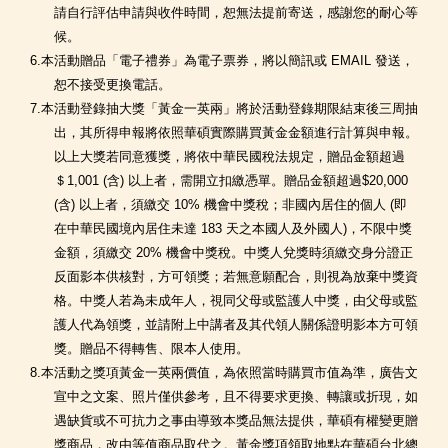
請自行評估申請與收件時間，恕無法提前寄送，感謝您的耐心等
候。
6.本活動贈品「電子禮券」為電子票券，將以簡訊或 EMAIL 發送，
恕不接受更換電話。
7.本活動登錄抽大獎「黃金一英兩」將於活動登錄期限結束後三周抽
出，其所得申報將依照華碩實際購買黃金金額進行計算與申報。
以上大獎若同意獲獎，將依中華民國稅法規定，贈品金額超過
＄1,001 (含) 以上者，需開立扣繳憑單。贈品金額超過$20,000
(含) 以上者，須繳交 10% 機會中獎稅；非國內居住的個人 (即
在中華民國境內居住未達 183 天之本國人及外國人)，不限中獎
金額，須繳交 20% 機會中獎稅。中獎人兌獎時須繳交身分證正
反面影本供核對，方可領獎；若無意願配合，則視為放棄中獎資
格。中獎人若為未成年人，視同父母或監護人中獎，由父母或監
護人代為領獎，並請附上中講者及其代領人關係證明影本方可領
獎。贈品不得轉售、限本人使用。
8.本活動之獎項黃金一英兩價值，為依照當時購買市值為準，廣告文
宣中之文案、照片僅供參考，且不得要求更換、轉讓或折現，如
遇缺貨或不可抗力之事由導致本獎品無法提供，華碩有權變更贈
獎商品，改由等值商品取代之。黃金獎項領取地點在華碩台北總