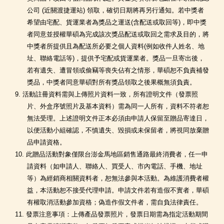
公司 (近關渡捷運站) 領取，確切日期將再另行通知。若中獎者
希望由宅配、貨運業者為獎品之運送(含配送或取回等)，即中獎
者同意並授權華碩為完成該次獎品配送或取回之需求及目的，將
中獎者所提供且為配送所必要之個人資料(例如收件人姓名、地
址、聯絡電話等)，提供予宅配或貨運業者。獎品一旦寄出後，
若有遺失、遭冒領或偷竊等喪失佔有之情形，華碩恕不負責補發
獎品，中獎者同意華碩對所有獎品領取之後果概無須負責。
9. 活動註冊資料需與上傳照片資料一致，所有證明文件（發票照
片、外盒序號照片及基本資料）需為同一人所有，資料不符者恕
無法受理。上述證明文件正本必須由申請人保留至贈品寄達日，
以便活動小組確認，不慎遺失、毀損或未保留者，將視同放棄贈
品申請資格。
10. 此贈品活動對象僅限台澎金馬地區銷售通路最終消費者，任一申
請資料（如申請人、聯絡人、買受人、市內電話、手機、地址
等）為經銷商相關資料者，恕無法參與本活動。為維護消費者權
益，本活動恕不接受代理申請。申請文件若有造假不實者，華碩
有權取消活動參加資格；偽造作假文件者，需自負法律責任。
11. 發票注意事項：上傳產品發票照片，發票日期需為指定活動期間