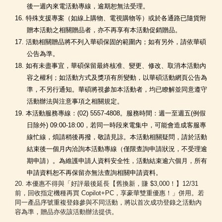
後一週內來電活動專線，逾期恕無法受理。
16. 特殊支援專案（如線上購物、電視購物等）或於各通路已隨貨附
贈本活動之相關贈品者，亦不再享有本活動促銷贈品。
17. 活動相關贈品將不列入華碩保固的範圍內；如有另外，請依華碩
公告為準。
18. 如有未盡事宜，華碩保留最終核准、變更、修改、取消本活動內
容之權利；如活動方式及獎項有所變動，以華碩活動網頁公告為
準，不另行通知。華碩將視參加本活動者，均已瞭解並同意遵守
活動辦法與注意事項之相關規定。
19. 本活動服務專線：(02) 5557-4808。服務時間：週一至週五(例假
日除外) 09:00-18:00，若同一時段來電集中，可能會造成客服專
線忙線，煩請稍後再撥，敬請見諒。本活動相關疑問，請於活動
結束後一個月內洽詢本活動專線（僅限查詢申請狀況，不受理逾
期申請）。為維護申請人資料安全性，活動結束逾六個月，所有
申請資料恕不再保留亦無法查詢相關申請資料。
20. 本優惠不得與「好評最後延長【舊換新，賺 $3,000！】12/31
前，回收指定機種再買 Copilot+PC，享豪華雙重優惠！」併用。若
同一產品序號重複登錄參與不同活動，將以首次成功登錄之活動內
容為準，贈品亦依該活動辦法提供。