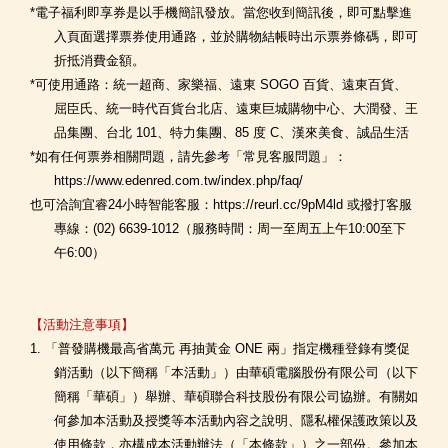
*電子福利即享券是以手機簡訊發放。當您收到簡訊後，即可點擊進
入頁面選擇票券使用通路，並於購物結帳時出示票券條碼，即可
折抵消費金額。
*可使用通路：統一超商、家樂福、遠東 SOGO 百貨、遠東百貨、
屈臣氏、統一時代百貨台北店、遠東巨城購物中心、大潤發、王
品集團、台北 101、特力集團、85 度 C、漢來美食、誠品生活
*如有任何票券相關問題，請先參考「常見客服問題」：
https://www.edenred.com.tw/index.php/faq/
也可洽詢宜睿24小時智能客服：https://reurl.cc/9pM4ld 或撥打客服
專線：(02) 6639-1012（服務時間：周一至周五上午10:00至下
午6:00）
【活動注意事項】
1. 「普發購機最高省萬元 再抽黃金 ONE 兩」指定機種登錄有獎促
銷活動（以下簡稱「本活動」）由華碩電腦股份有限公司（以下
簡稱「華碩」）舉辦、華碩聯合科技股份有限公司協辦。有關如
何參加本活動及授獎等本活動內容之說明、隱私權保護政策以及
使用條款，亦構成本活動辦法（「本條款」）之一部份。參加本